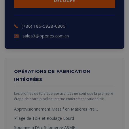
DÉCOUPE
📞
(+86) 186-5928-0806
✉️
sales3@openex.com.cn
OPÉRATIONS DE FABRICATION
INTÉGRÉES
Les profilés de tôle épaisse avancés ne sont que la première
étape de notre pipeline interne entièrement rationalisé.
Approvisionnement Massif en Matières Premières
Pliage de Tôle et Roulage Lourd
Soudage à l'Arc Submergé ASME