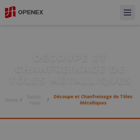
DÉCOUPE ET
CHANFREINAGE DE
TÔLES MÉTALLIQUES
Savoir-
Découpe et Chanfreinage de Tôles
Home
/
/
faire
Métalliques