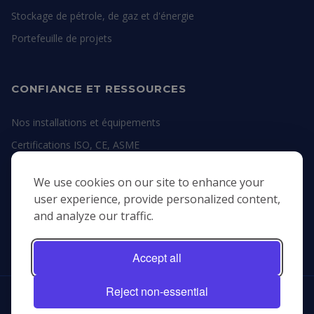
Stockage de pétrole, de gaz et d'énergie
Portefeuille de projets
CONFIANCE ET RESSOURCES
Nos installations et équipements
Certifications ISO, CE, ASME
Guides d'ingénierie
We use cookies on our site to enhance your
Fiches techniques des matériaux
user experience, provide personalized content,
and analyze our traffic.
Demander un devis
Accept all
Reject non-essential
Copyright &copy; 2026, Openex Metal Fabrication. Tous les