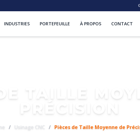
G
INDUSTRIES
PORTEFEUILLE
À PROPOS
CONTACT
DE TAILLE MO
PRÉCISION
me
/
Usinage CNC
/
Pièces de Taille Moyenne de Préci