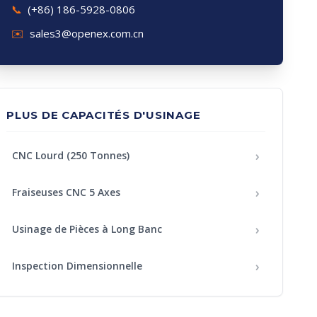
📞
(+86) 186-5928-0806
✉️
sales3@openex.com.cn
PLUS DE CAPACITÉS D'USINAGE
›
CNC Lourd (250 Tonnes)
›
Fraiseuses CNC 5 Axes
›
Usinage de Pièces à Long Banc
›
Inspection Dimensionnelle