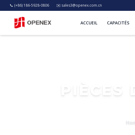
📞 (+86) 186-5928-0806
✉️
sales3@openex.com.cn
ACCUEIL
CAPACITÉS
PIÈCES 
Ho