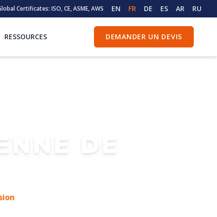
EN
FR
DE
ES
AR
RU
lobal Certificates: ISO, CE, ASME, AWS
RESSOURCES
DEMANDER UN DEVIS
YENNE DE
sion