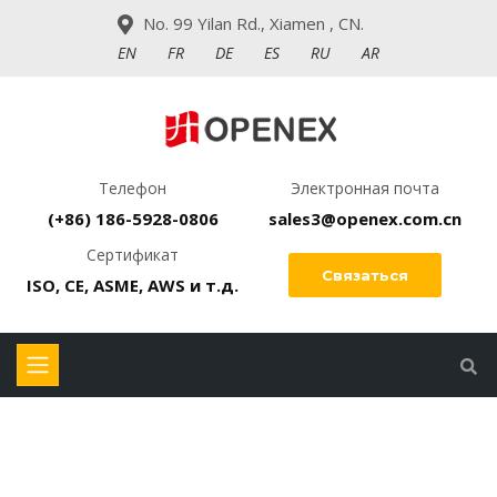
No. 99 Yilan Rd., Xiamen , CN.
EN
FR
DE
ES
RU
AR
Телефон
Электронная почта
(+86) 186-5928-0806
sales3@openex.com.cn
Сертификат
Связаться
ISO, CE, ASME, AWS и т.д.