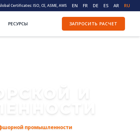
EN
FR
DE
ES
AR
RU
lobal Certificates: ISO, CE, ASME, AWS
РЕСУРСЫ
ЗАПРОСИТЬ РАСЧЕТ
ОРСКОЙ И
ЕННОСТИ
ффшорной промышленности