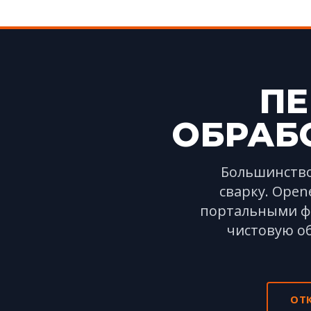
ПЕ
ОБРАБО
Большинство
сварку. Ope
портальными фр
чистовую об
ОТ