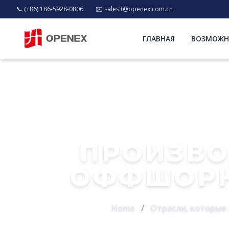
📞 (+86) 186-5928-0806
✉️
sales3@openex.com.cn
ГЛАВНАЯ
ВОЗМОЖН
ПРОИЗВО
ОФФШОР
Home
/
Отрасли, которые