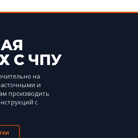
ЛАЯ
Х С ЧПУ
ючительно на
расточными и
нам производить
онструкций с
ТКИ