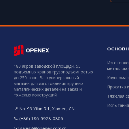
ОСНОВН
Изготовле
180 акров заводской площади, 55
металлоко
подъемных кранов грузоподъемностью
до 250 тонн. Ваш универсальный
Крупномас
магазин для изготовления крупных
Прокатка и
металлических деталей на заказ и
тяжелых конструкций.
Тяжелая св
Испытания
📍 No. 99 Yilan Rd., Xiamen, CN
📞 (+86) 186-5928-0806
✉️
sales3@openex.com.cn