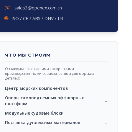
✉️
sales3@openex.com.cn
🌐
ISO / CE / ABS / DNV / LR
ЧТО МЫ СТРОИМ
Ознакомьтесь с нашими конкретными
производственными возможностями для морских
деталей:
Центр морских компонентов
→
Опоры самоподъемных оффшорных
→
платформ
Модульные судовые блоки
→
Поставка дуплексных материалов
→