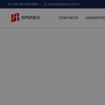
📞 (+86) 186-5928-0806
✉️
sales3@openex.com.cn
STARTSEITE
FÄHIGKEITE
UNS