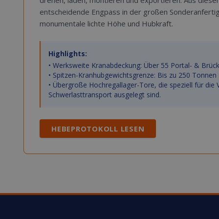
drehen, laden, montieren und exportieren. Aus diese
entscheidende Engpass in der großen Sonderanfertigu
monumentale lichte Höhe und Hubkraft.
Highlights:
• Werksweite Kranabdeckung: Über 55 Portal- & Brüc
• Spitzen-Kranhubgewichtsgrenze: Bis zu 250 Tonnen s
• Übergroße Hochregallager-Tore, die speziell für die
Schwerlasttransport ausgelegt sind.
HEBEPROTOKOLL LESEN