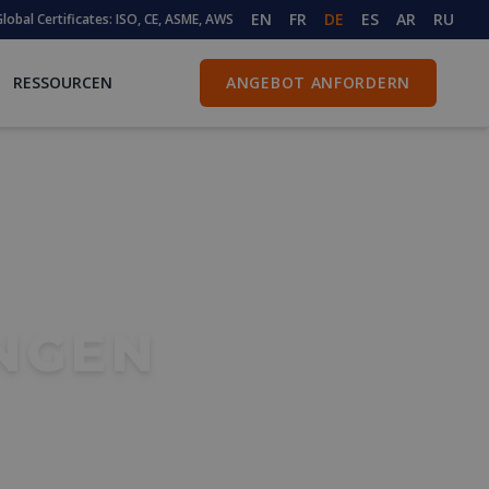
EN
FR
DE
ES
AR
RU
lobal Certificates: ISO, CE, ASME, AWS
RESSOURCEN
ANGEBOT ANFORDERN
NGEN