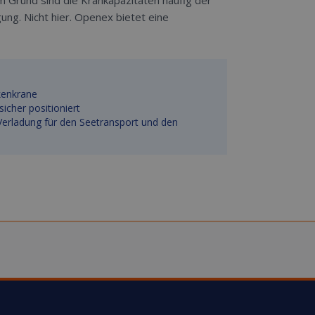
m Grund sind die Krankapazitäten häufig der
ng. Nicht hier. Openex bietet eine
kenkrane
icher positioniert
 Verladung für den Seetransport und den